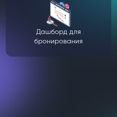
Дашборд для
бронирования