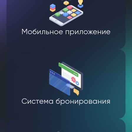
Мобильное приложение
Система бронирования